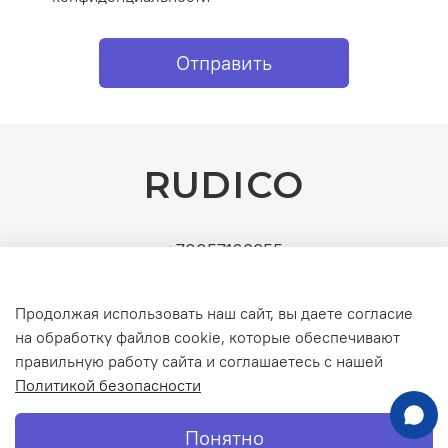
Отправить
RUDICO
+79857163355
Поставщик: ИП Рудин Д.А. | ИНН: 771571630891 |
УСН (без НДС). Официальные b2b-поставки
Продолжая использовать наш сайт, вы даете согласие
Политика
серверного и инженерного оборудования
на обработку файлов cookie, которые обеспечивают
обработки
данных
правильную работу сайта и соглашаетесь с нашей
Политикой безопасности
Интернет-магазин создан на inSales
Понятно