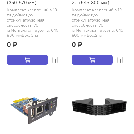
(350-570 мм)
2U (645-800 мм)
Комплект креплений в 19-
Комплект креплений в 19-
ти дюймовую
ти дюймовую
стойкуНагрузочная
стойкуНагрузочная
способность: 70
способность: 70
кгМонтажная глубина: 645 -
кгМонтажная глубина: 645 -
800 ммВес: 2 кг
800 ммВес:2 кг
0 ₽
0 ₽