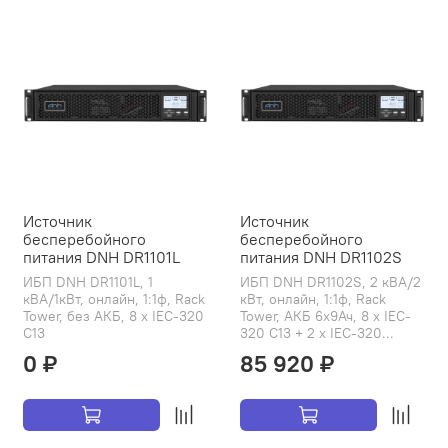
Источник
Источник
бесперебойного
бесперебойного
питания DNH DR1101L
питания DNH DR1102S
ИБП DNH DR1101L, 1
ИБП DNH DR1102S, 2 кВА/2
кВА/1кВт, онлайн, 1:1ф, Rack
кВт, онлайн, 1:1ф, Rack
Tower, без АКБ, 8 x IEC-320
Tower, АКБ 6х9Ач, 8 x IEC-
C13
320 C13 + 2 x IEC-320...
0 ₽
85 920 ₽