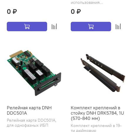
использования...
0 ₽
0 ₽
Релейная карта DNH
Комплект креплений в
DDC501A
стойку DNH DRK5784, 1U
(570-840 мм)
Релейная карта DDC501A,
для однофазных ИБП
Комплект креплений в 19-
ти дюймовую