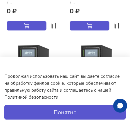
/...
/...
0 ₽
0 ₽
Продолжая использовать наш сайт, вы даете согласие
на обработку файлов cookie, которые обеспечивают
правильную работу сайта и соглашаетесь с нашей
Политикой безопасности
ИБП DNH DT3360L, 60
ИБП DNH DT3380L, 80
кВА/60 кВт, онлайн,
кВА/80 кВт, онлайн,
Понятно
3:3ф, Tower, без АКБ
3:3ф, Tower, без АКБ
Онлайн ИБП DT3360L Tower
Онлайн ИБП DNH DT3380L
Главная
Поиск
Корзина
Профиль
(напольный)Мощность: 60
Tower