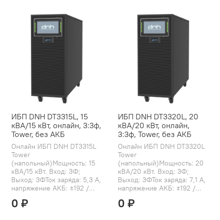
ИБП DNH DT3315L, 15
ИБП DNH DT3320L, 20
кВА/15 кВт, онлайн, 3:3ф,
кВА/20 кВт, онлайн,
Tower, без АКБ
3:3ф, Tower, без АКБ
Онлайн ИБП DNH DT3315L
Онлайн ИБП DNH DT3320L
Tower
Tower
(напольный)Мощность: 15
(напольный)Мощность: 20
кВА/15 кВт. Вход: 3Ф;
кВА/20 кВт. Вход: 3Ф;
Выход: 3ФТок заряда: 5,3 А,
Выход: 3ФТок заряда: 7,1 А,
напряжение АКБ: ±192 /...
напряжение АКБ: ±192 /...
0 ₽
0 ₽