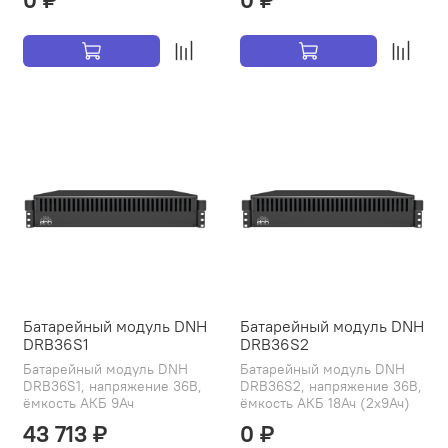
Батарейный модуль DNH
Батарейный модуль DNH
DRB36S1
DRB36S2
Батарейный модуль DNH
Батарейный модуль DNH
DRB36S1, напряжение 36В,
DRB36S2, напряжение 36В,
ёмкость АКБ 9Ач
ёмкость АКБ 18Ач (2х9Ач)
43 713 ₽
0 ₽