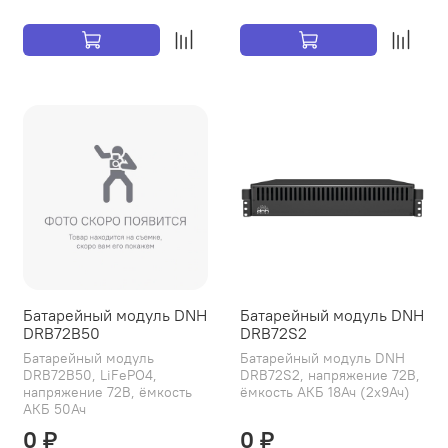
Батарейный модуль DNH
Батарейный модуль DNH
DRB72B50
DRB72S2
Батарейный модуль
Батарейный модуль DNH
DRB72B50, LiFePO4,
DRB72S2, напряжение 72В,
напряжение 72В, ёмкость
ёмкость АКБ 18Ач (2х9Ач)
АКБ 50Ач
0 ₽
0 ₽