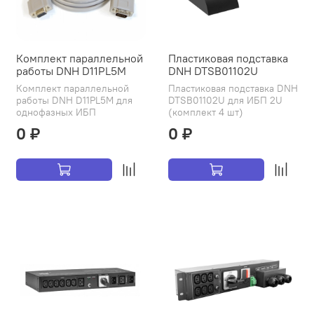
Комплект параллельной
Пластиковая подставка
работы DNH D11PL5M
DNH DTSB01102U
Комплект параллельной
Пластиковая подставка DNH
работы DNH D11PL5M для
DTSB01102U для ИБП 2U
однофазных ИБП
(комплект 4 шт)
0 ₽
0 ₽