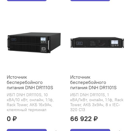
Источник
Источник
бесперебойного
бесперебойного
питания DNH DR1110S
питания DNH DR1101S
ИБП DNH DR1110S, 10
ИБП DNH DR1101S, 1
кВА/10 кВт, онлайн, 1:1ф,
кВА/1кВт, онлайн, 1:1ф, Rack
Rack Tower, АКБ 16х9Ач,
Tower, АКБ 3х9Ач, 8 x IEC-
клеммный терминал
320 C13
0 ₽
66 922 ₽