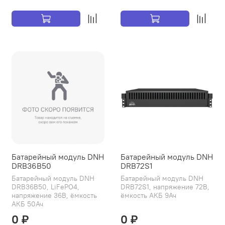
Батарейный модуль DNH
Батарейный модуль DNH
DRB36B50
DRB72S1
Батарейный модуль DNH
Батарейный модуль DNH
DRB36B50, LiFePO4,
DRB72S1, напряжение 72В,
напряжение 36В, ёмкость
ёмкость АКБ 9Ач
АКБ 50Ач
0 ₽
0 ₽