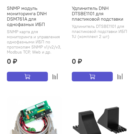
SNMP модуль
Удлинитель DNH
мониторинга DNH
DTSBE1101 для
DSM761A для
пластиковой подставки
однофазных ИБП
Удлинитель DTSBE1101 для
пластиковой подставки ИБП
SNMP карта для
1U (комплект 2 шт)
мониторинга и управления
однофазными ИБП по
протоколам SNMP v1/v2/v3,
Modbus TCP, Web и др.
0 ₽
0 ₽