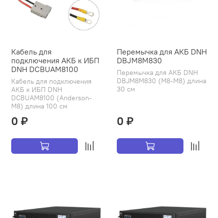
Кабель для
Перемычка для АКБ DNH
подключения АКБ к ИБП
DBJM8M830
DNH DCBUAM8100
Перемычка для АКБ DNH
DBJM8M830 (M8-M8) длина
Кабель для подключения
30 см
АКБ к ИБП DNH
DCBUAM8100 (Anderson-
M8) длина 100 см
0 ₽
0 ₽