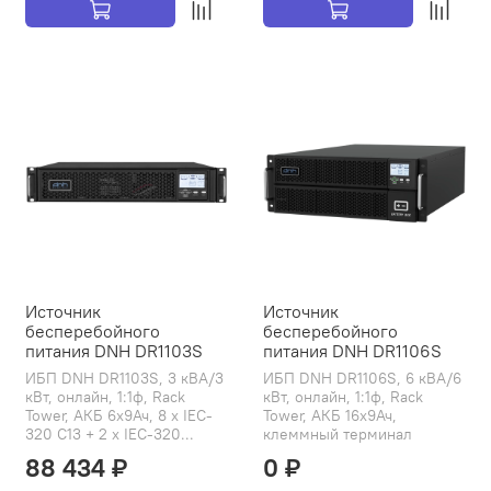
Источник
Источник
бесперебойного
бесперебойного
питания DNH DR1103S
питания DNH DR1106S
ИБП DNH DR1103S, 3 кВА/3
ИБП DNH DR1106S, 6 кВА/6
кВт, онлайн, 1:1ф, Rack
кВт, онлайн, 1:1ф, Rack
Tower, АКБ 6х9Ач, 8 x IEC-
Tower, АКБ 16х9Ач,
320 C13 + 2 x IEC-320...
клеммный терминал
88 434 ₽
0 ₽