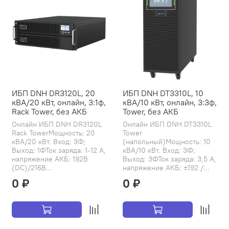
ИБП DNH DR3120L, 20
ИБП DNH DT3310L, 10
кВА/20 кВт, онлайн, 3:1ф,
кВА/10 кВт, онлайн, 3:3ф,
Rack Tower, без АКБ
Tower, без АКБ
Онлайн ИБП DNH DR3120L
Онлайн ИБП DNH DT3310L
Rack TowerМощность: 20
Tower
кВА/20 кВт. Вход: 3Ф;
(напольный)Мощность: 10
Выход: 1ФТок заряда: 1-12 А,
кВА/10 кВт. Вход: 3Ф;
напряжение АКБ: 192В
Выход: 3ФТок заряда: 3,5 А,
(DC)/216В...
напряжение АКБ: ±192 /...
0 ₽
0 ₽