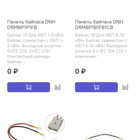
Панель байпаса DNH
Панель байпаса DNH
DRMBP1P1FB
DRMBP1B1FB1CB
Байпас 19"Для ИБП 1-3 кВА•
Байпас 19"Для ИБП 6-10
Байпас совместим с ИБП 1-
кВА• Байпас совместим с
3 кВА• Выходные розетки
ИБП 6-10 кВА• Выходные
6хIEC C13, 2xIEC C19•
розетки 6 х IEC 10А C13 +
Компактный размер•
клеммная...
Байпас...
0 ₽
0 ₽