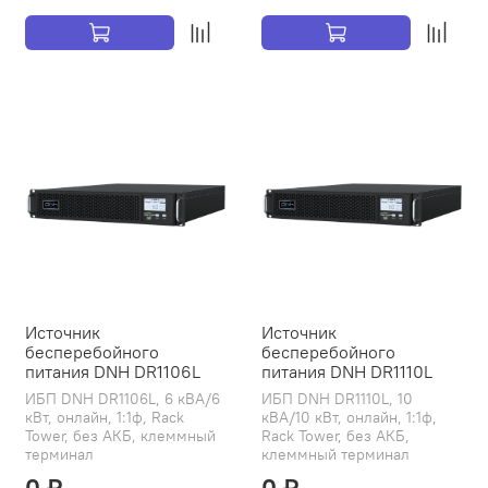
Источник
Источник
бесперебойного
бесперебойного
питания DNH DR1106L
питания DNH DR1110L
ИБП DNH DR1106L, 6 кВА/6
ИБП DNH DR1110L, 10
кВт, онлайн, 1:1ф, Rack
кВА/10 кВт, онлайн, 1:1ф,
Tower, без АКБ, клеммный
Rack Tower, без АКБ,
терминал
клеммный терминал
0 ₽
0 ₽