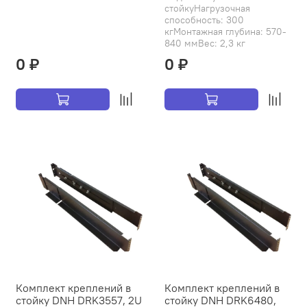
стойкуНагрузочная
способность: 300
кгМонтажная глубина: 570-
840 ммВес: 2,3 кг
0 ₽
0 ₽
Комплект креплений в
Комплект креплений в
стойку DNH DRK3557, 2U
стойку DNH DRK6480,