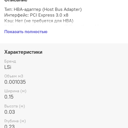
Тип: HBA-адаптер (Host Bus Adapter)
Интерфейс: PCI Express 3.0 x8
Кэш: Нет (не требуется для HBA)
RAID: Нет (работа в режиме IT/Pass-through)
Показать полностью
Разъемы: 2*SFF-8643 (внутренние Mini-SAS HD)
Порты: 8 внутренних
Диски: SAS (12G), SATA (6G)
Форм-фактор: Низкопрофильный (Low Profile)
Характеристики
Бренд
LSi
Объем м3
0.001035
Ширина (м)
0.15
Высота (м)
0.03
Глубина (м)
0.23