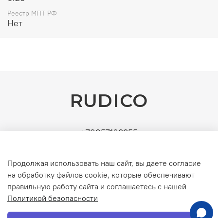
Реестр МПТ РФ
Нет
RUDICO
+79857163355
Поставщик: ИП Рудин Д.А. | ИНН: 771571630891 |
УСН (без НДС). Официальные b2b-поставки
Продолжая использовать наш сайт, вы даете согласие
серверного и инженерного оборудования
на обработку файлов cookie, которые обеспечивают
правильную работу сайта и соглашаетесь с нашей
Политикой безопасности
Интернет-магазин создан на inSales