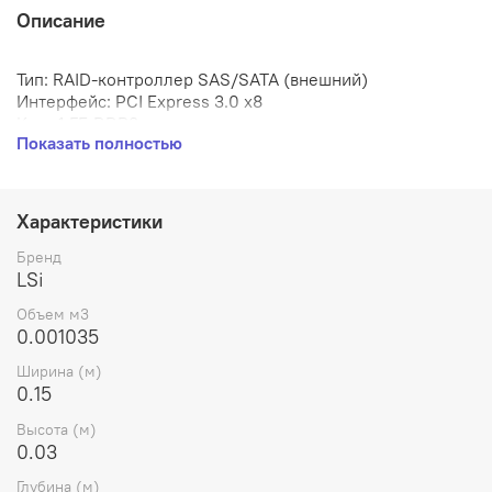
Описание
Тип: RAID-контроллер SAS/SATA (внешний)
Интерфейс: PCI Express 3.0 x8
Кэш: 1 ГБ DDR3
Показать полностью
RAID: 0, 1, 5, 6, 10, 50, 60
Разъемы: 2*SFF-8644 (внешние Mini-SAS HD)
Порты: 8 внешних
Диски: SAS (12G), SATA (6G)
Характеристики
Форм-фактор: Низкопрофильный (Low Profile)
Бренд
LSi
Объем м3
0.001035
Ширина (м)
0.15
Высота (м)
0.03
Глубина (м)