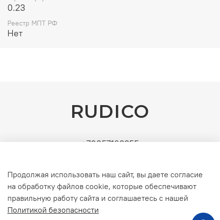
0.23
Реестр МПТ РФ
Нет
RUDICO
+79857163355
Поставщик: ИП Рудин Д.А. | ИНН: 771571630891 |
УСН (без НДС). Официальные b2b-поставки
Продолжая использовать наш сайт, вы даете согласие
серверного и инженерного оборудования
на обработку файлов cookie, которые обеспечивают
правильную работу сайта и соглашаетесь с нашей
Политикой безопасности
Интернет-магазин создан на inSales