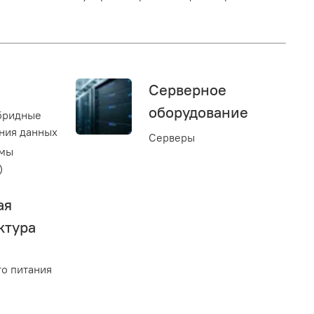
Серверное
оборудование
бридные
ния данных
Серверы
емы
)
ая
ктура
о питания