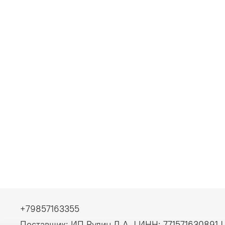
+79857163355
Поставщик: ИП Рудин Д.А. | ИНН: 771571630891 