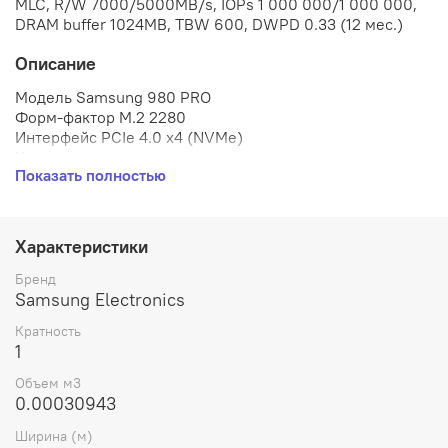
MLC, R/W 7000/5000MB/s, IOPs 1 000 000/1 000 000,
DRAM buffer 1024MB, TBW 600, DWPD 0.33 (12 мес.)
Описание
Модель Samsung 980 PRO
Форм-фактор M.2 2280
Интерфейс PCIe 4.0 x4 (NVMe)
Характеристики памяти накопителя
Показать полностью
Ёмкость накопителя 1000 Гбайт
Тип памяти MLC
Кэш-память 1 GB
Скоростные характеристики
Характеристики
Скорость последовательного чтения 7000 Мбайт/c
Скорость последовательной записи 5000 Мбайт/c
Бренд
Среднее число операций произвольного чтения в
Samsung Electronics
секунду (4 КБайт, QD32) 1000000 IOPS
Кратность
Среднее число операций произвольной записи в
1
секунду (4 КБайт, QD32) 1000000 IOPS
Ресурс
Объем м3
Средняя наработка на отказ 1500000 ч
0.00030943
TBW твердотельного накопителя 600 Тбайт
Ширина (м)
Назначение: клиентские ПК