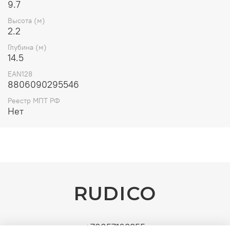
9.7
Высота (м)
2.2
Глубина (м)
14.5
EAN128
8806090295546
Реестр МПТ РФ
Нет
RUDICO
+79857163355