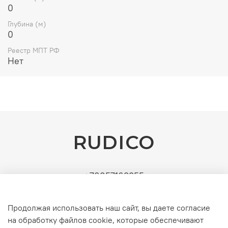
0
Глубина (м)
0
Реестр МПТ РФ
Нет
RUDICO
+79857163355
Поставщик: ИП Рудин Д.А. | ИНН: 771571630891 |
УСН (без НДС). Официальные b2b-поставки
Продолжая использовать наш сайт, вы даете согласие
серверного и инженерного оборудования
на обработку файлов cookie, которые обеспечивают