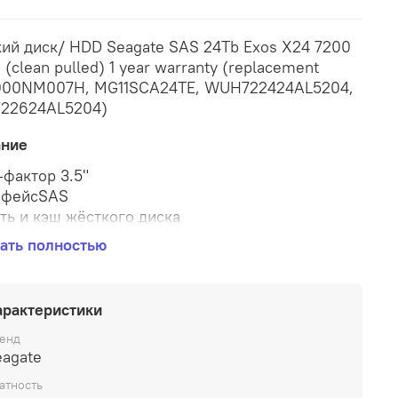
ий диск/ HDD Seagate SAS 24Tb Exos X24 7200
 (clean pulled) 1 year warranty (replacement
000NM007H, MG11SCA24TE, WUH722424AL5204,
22624AL5204)
ание
фактор 3.5"
рфейсSAS
ть и кэш жёсткого диска
ть накопителя 24576 Гбайт
ать полностью
амять512 Мбайт
стные характеристики
сть вращения шпинделя жёсткого диска (HDD)
арактеристики
об/мин
нительно
енд
eagate
чение: Сервер
иты
атность