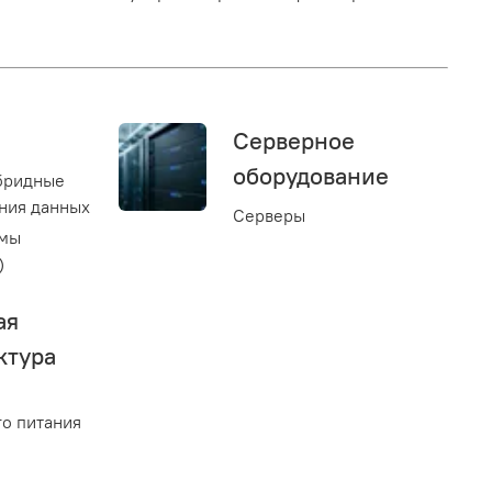
Серверное
оборудование
бридные
ния данных
Серверы
емы
)
ая
ктура
о питания