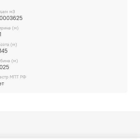
а 102 мм
на 147 мм
ъем м3
а 26 мм
.0003625
рина (м)
1
сота (м)
145
убина (м)
.025
естр МПТ РФ
ет