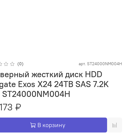
(0)
арт.
ST24000NM004H
верный жесткий диск HDD
gate Exos X24 24TB SAS 7.2K
" ST24000NM004H
 173 ₽
В корзину