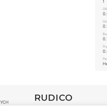
Ширин
1
Глуби
Об
Высот
0
Ши
0.
Вы
0.
Гл
0
Ре
Н
RUDICO
| УСН