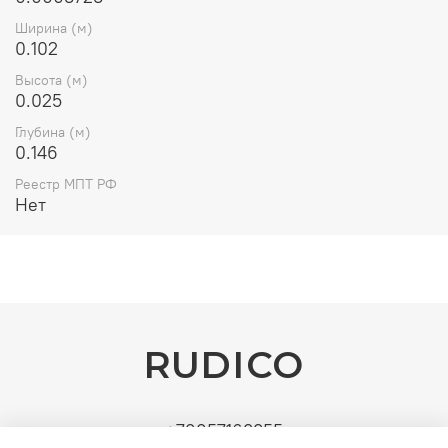
Ширина (м)
0.102
Высота (м)
0.025
Глубина (м)
0.146
Реестр МПТ РФ
Нет
RUDICO
+79857163355