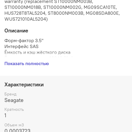
warranty (replacement ST10000NM003B,
ST10000NM018B, ST10000NM002G, MG09SCA10TE,
HUS728T8TAL5204, ST8000NM003B, MG08SDA800E,
WUS721010AL5204)
Описание
Форм-фактор 3.5"
Интерфейс SAS
Ёмкость и кэш жёсткого диска
Ёмкость накопителя 10240 Гбайт
Показать полностью
Кэш-память 256 Мбайт
Скоростные характеристики
Скорость вращения шпинделя жёсткого диска
(HDD)7200 об/мин
Характеристики
Дополнительно
Возможность работы 24/7 Да
Бренд
Размер сектора 512e/4Kn
Seagate
Назначение: сервер
Кратность
Габариты
1
Ширина 102 мм
Глубина 147 мм
Объем м3
Высота 26 мм
0.0003723