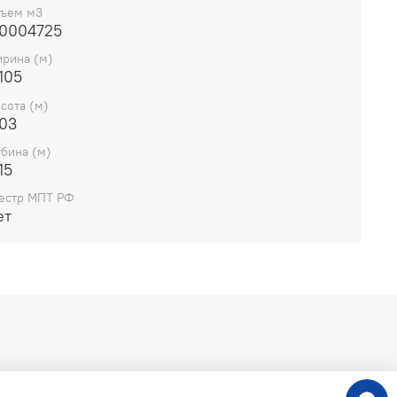
чение: Сервер
ъем м3
иты
.0004725
а 102 мм
рина (м)
на 26 мм
105
а 147 мм
сота (м)
.03
убина (м)
15
естр МПТ РФ
ет