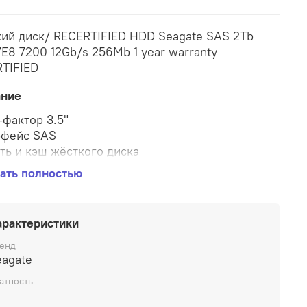
ий диск/ RECERTIFIED HDD Seagate SAS 2Tb
7E8 7200 12Gb/s 256Mb 1 year warranty
TIFIED
ание
фактор 3.5"
рфейс SAS
ть и кэш жёсткого диска
ть накопителя 2000 Гбайт
ать полностью
амять 256 Мбайт
стные характеристики
сть вращения шпинделя жёсткого диска (HDD)
арактеристики
об/мин
мальная постоянная скорость передачи данных
енд
eagate
 Мбайт/с
яя задержка 4.16 мс
атность
нительно