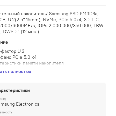
отельный накопитель/ Samsung SSD PM9D3a,
GB, U.2(2.5" 15mm), NVMe, PCIe 5.0x4, 3D TLC,
2000/6000MB/s, IOPs 2 000 000/350 000, TBW
, DWPD 1 (12 мес.)
ание
фактор U.3
фейс PCIe 5.0 x4
теристики памяти накопителя
ть накопителя 15360 Гбайт
ать полностью
амяти 3D TLC
стные характеристики
сть последовательного чтения 12000 Мбайт/c
арактеристики
сть последовательной записи 6000 Мбайт/c
ее число операций произвольного чтения в
енд
msung Electronics
ду (4 КБайт, QD32) 2000000 IOPS
ее число операций произвольной записи в
атность