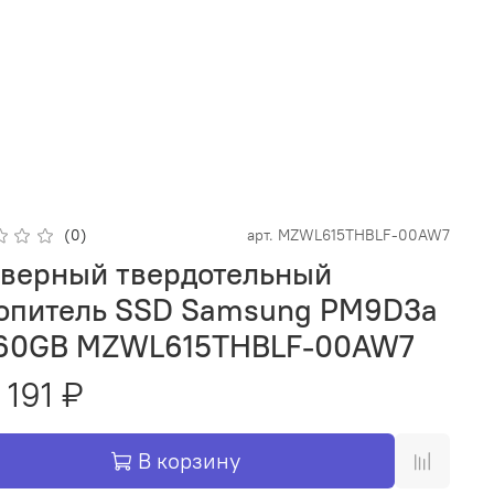
(0)
арт.
MZWL615THBLF-00AW7
верный твердотельный
опитель SSD Samsung PM9D3a
60GB MZWL615THBLF-00AW7
 191 ₽
В корзину