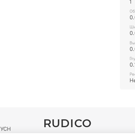
секун
1
Ресур
Об
TBW т
0
Ши
0.
Вы
0.
Гл
0.
Ре
Н
RUDICO
| УСН