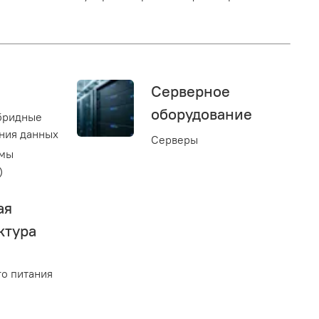
Серверное
оборудование
бридные
ния данных
Серверы
емы
)
ая
ктура
о питания