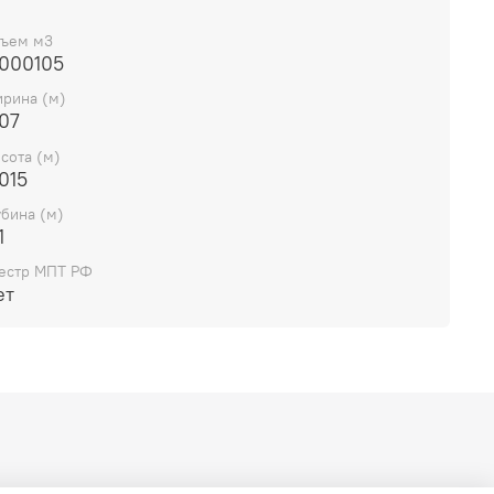
ду (4 КБайт, QD32) 350000 IOPS
с
ъем м3
вердотельного накопителя 28032 Тбайт
.000105
рина (м)
07
сота (м)
015
убина (м)
1
естр МПТ РФ
ет