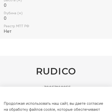
0
Глубина (м)
0
Реестр МПТ РФ
Нет
RUDICO
+79857163355
Поставщик: ИП Рудин Д.А. | ИНН: 771571630891 |
УСН (без НДС). Официальные b2b-поставки
Продолжая использовать наш сайт, вы даете согласие
серверного и инженерного оборудования
на обработку файлов cookie, которые обеспечивают