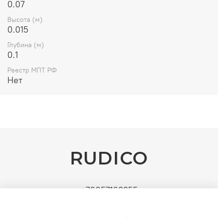
0.07
Высота (м)
0.015
Глубина (м)
0.1
Реестр МПТ РФ
Нет
RUDICO
+79857163355
Поставщик: ИП Рудин Д.А. | ИНН: 771571630891 |