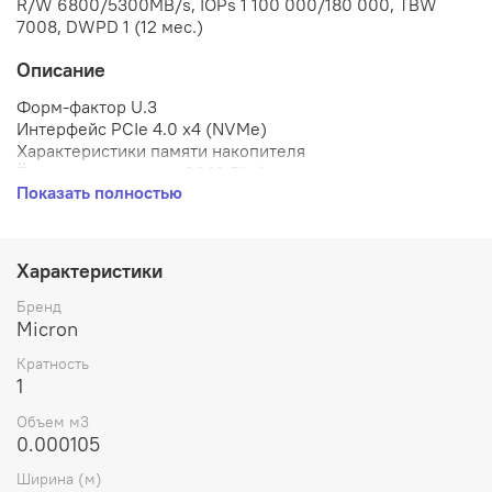
R/W 6800/5300MB/s, IOPs 1 100 000/180 000, TBW
7008, DWPD 1 (12 мес.)
Описание
Форм-фактор U.3
Интерфейс PCIe 4.0 x4 (NVMe)
Характеристики памяти накопителя
Ёмкость накопителя 3840 Гбайт
Показать полностью
Тип памяти 3D TLC
DRAM буфер Да
Скоростные характеристики
Скорость последовательного чтения 6800 Мбайт/c
Характеристики
Скорость последовательной записи 5300 Мбайт/c
Среднее число операций произвольного чтения в
Бренд
секунду (4 КБайт, QD32) 1100000 IOPS
Micron
Среднее число операций произвольной записи в
Кратность
секунду (4 КБайт, QD32) 180000 IOPS
1
Ресурс
Средняя наработка на отказ 2000000 ч
Объем м3
TBW твердотельного накопителя 7008 Тбайт
0.000105
Ширина (м)