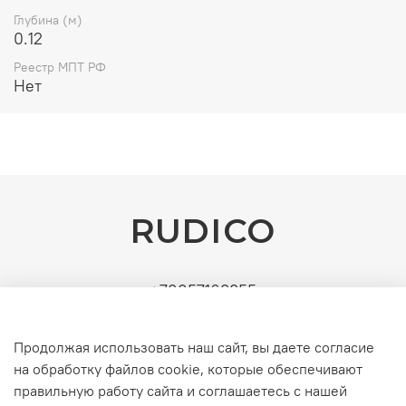
Глубина (м)
0.12
Реестр МПТ РФ
Нет
RUDICO
+79857163355
Поставщик: ИП Рудин Д.А. | ИНН: 771571630891 |
УСН (без НДС). Официальные b2b-поставки
Продолжая использовать наш сайт, вы даете согласие
серверного и инженерного оборудования
на обработку файлов cookie, которые обеспечивают
правильную работу сайта и соглашаетесь с нашей