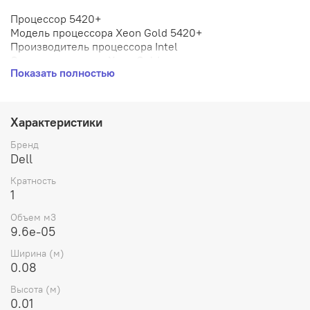
Процессор 5420+
Модель процессора Xeon Gold 5420+
Производитель процессора Intel
Серия процессора Xeon Gold
Показать полностью
Количество ядер процессора 28
Количество потоков процессора 56
Базовая частота процессора 2 ГГц
Максимальная частота процессора 4.1 ГГц
Характеристики
Микроархитектура Sapphire Rapids
Ядро процессора Sapphire Rapids SP
Бренд
Кэш-память L2: 2 MB; L3: 52 MB
Dell
Интегрированный графический чип: нет
Кратность
Сокет LGA4677
1
TDP 205 Вт
Дополнительно
Объем м3
Тип поставки OEM
9.6e-05
Охлаждение в комплекте Нет
Ширина (м)
0.08
Высота (м)
0.01