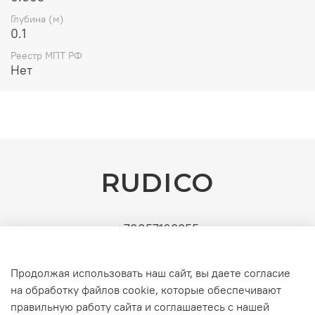
Глубина (м)
0.1
Реестр МПТ РФ
Нет
RUDICO
+79857163355
Поставщик: ИП Рудин Д.А. | ИНН: 771571630891 |
УСН (без НДС). Официальные b2b-поставки
Продолжая использовать наш сайт, вы даете согласие
серверного и инженерного оборудования
на обработку файлов cookie, которые обеспечивают
правильную работу сайта и соглашаетесь с нашей