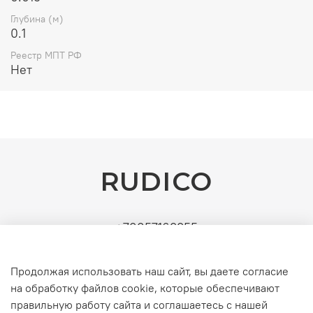
Глубина (м)
0.1
Реестр МПТ РФ
Нет
RUDICO
+79857163355
Поставщик: ИП Рудин Д.А. | ИНН: 771571630891 |
УСН (без НДС). Официальные b2b-поставки
Продолжая использовать наш сайт, вы даете согласие
серверного и инженерного оборудования
на обработку файлов cookie, которые обеспечивают
правильную работу сайта и соглашаетесь с нашей