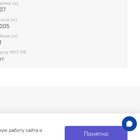
рина (м)
оставки OEM
07
дение в комплекте Нет
сота (м)
.005
убина (м)
1
естр МПТ РФ
ет
ную работу сайта и
Понятно