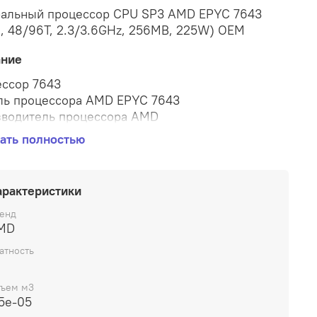
альный процессор CPU SP3 AMD EPYC 7643
n, 48/96T, 2.3/3.6GHz, 256MB, 225W) OEM
ание
ссор 7643
ь процессора AMD EPYC 7643
водитель процессора AMD
 процессора EPYC
ать полностью
ество ядер процессора 48
ество потоков процессора 96
ая частота процессора 2.3 ГГц
арактеристики
мальная частота процессора 3.6 ГГц
архитектура Zen 3
енд
MD
процессора Milan
амять L2: 24 MB; 256 MB
атность
рированный графический чип: нет
 SP3
ъем м3
25 Вт
5e-05
нительно