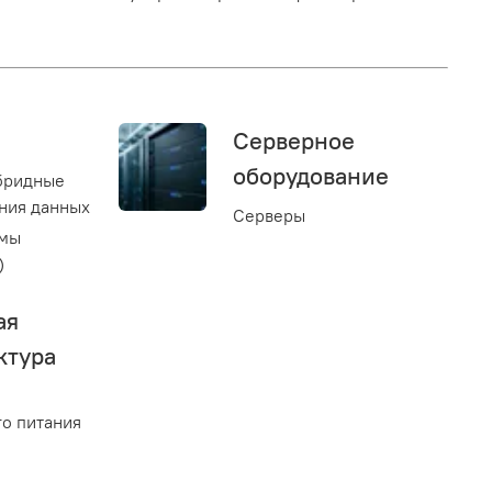
Серверное
оборудование
бридные
ния данных
Серверы
емы
)
ая
ктура
о питания