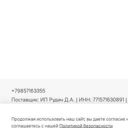
+79857163355
Поставщик: ИП Рудин Д.А. | ИНН: 771571630891 
(без НДС). Официальные b2b-поставки серверно
инженерного оборудования
Продолжая использовать наш сайт, вы даете согласие 
соглашаетесь с нашей
Политикой безопасности
Интернет-магазин создан на inSales