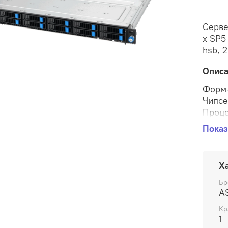
Серве
x SP5 LGA6096 400W, 24x DDR5 6400, 12x 2.5'' NVMe
hsb, 
Опис
Форм-
Чипсе
Проц
Сокет
Показ
Колич
Опера
Тип о
Х
Колич
Макси
Бр
A
Колич
Мощно
Кр
1