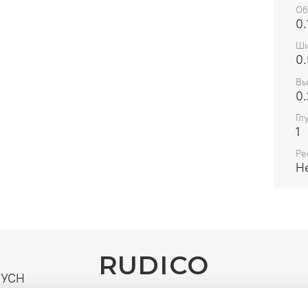
Об
0.
Ши
0
Вы
0.
Гл
1
Ре
Н
RUDICO
| УСН
го и