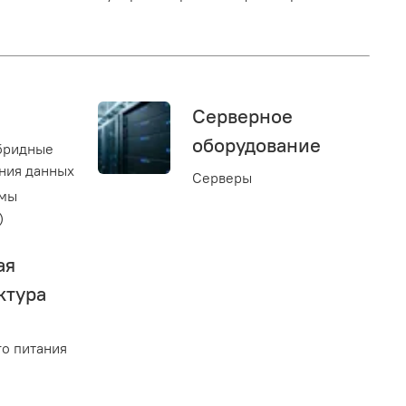
Серверное
оборудование
бридные
ния данных
Серверы
емы
)
ая
ктура
о питания