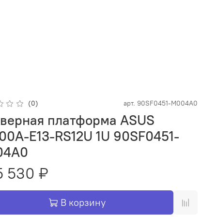
(0)
арт.
90SF0451-M004A0
верная платформа ASUS
00A-E13-RS12U 1U 90SF0451-
04A0
 530 ₽
В корзину