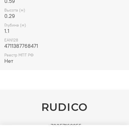
0.59
Высота (м)
0.29
Глубина (м)
1.1
EAN128
4711387768471
Реестр МПТ РФ
Нет
RUDICO
+79857163355