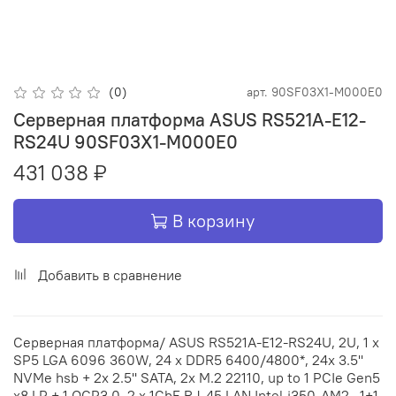
(0)
арт.
90SF03X1-M000E0
Серверная платформа ASUS RS521A-E12-
RS24U 90SF03X1-M000E0
431 038 ₽
В корзину
Добавить в сравнение
Серверная платформа/ ASUS RS521A-E12-RS24U, 2U, 1 x
SP5 LGA 6096 360W, 24 x DDR5 6400/4800*, 24x 3.5''
NVMe hsb + 2x 2.5'' SATA, 2x M.2 22110, up to 1 PCIe Gen5
x8 LP + 1 OCP3.0, 2 x 1GbE RJ-45 LAN Intel i350-AM2 , 1+1