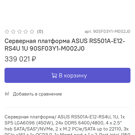
(0)
арт.
90SF03Y1-M002J0
Серверная платформа ASUS RS501A-E12-
RS4U 1U 90SF03Y1-M002J0
339 021 ₽
В корзину
Добавить в сравнение
Серверная платформа/ ASUS RS501A-E12-RS4U, 1U, 1x
SP5 LGA6096 (450W), 24x DDR5 6400/4800, 4 x 2.5''
hsb SATA/SAS*/NVMe, 2 x M.2 PCIe/SATA up to 22110, 3x
PCIe x16* + 1x OCP3.0, 1x Mgmt port + 1 x 2-Port Intel I350