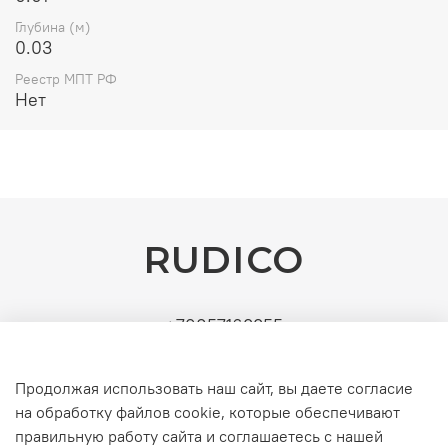
Глубина (м)
0.03
Реестр МПТ РФ
Нет
RUDICO
+79857163355
Поставщик: ИП Рудин Д.А. | ИНН: 771571630891 |
УСН (без НДС). Официальные b2b-поставки
Продолжая использовать наш сайт, вы даете согласие
серверного и инженерного оборудования
на обработку файлов cookie, которые обеспечивают
правильную работу сайта и соглашаетесь с нашей