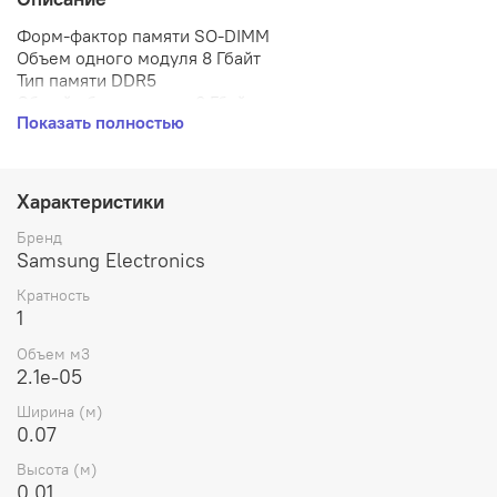
Форм-фактор памяти SO-DIMM
Объем одного модуля 8 Гбайт
Тип памяти DDR5
Общий объем памяти 8 Гбайт
Показать полностью
Частота 5600 МГц
Количество модулей в комплекте 1 шт.
Память с коррекцией ошибок Нет
Небуферизированная память (UDIMM) Нет
Характеристики
Регистровая память (RDIMM) Нет
Модуль со сниженной нагрузкой (LDRDIMM) Нет
Бренд
Samsung Electronics
Кратность
1
Объем м3
2.1e-05
Ширина (м)
0.07
Высота (м)
0.01