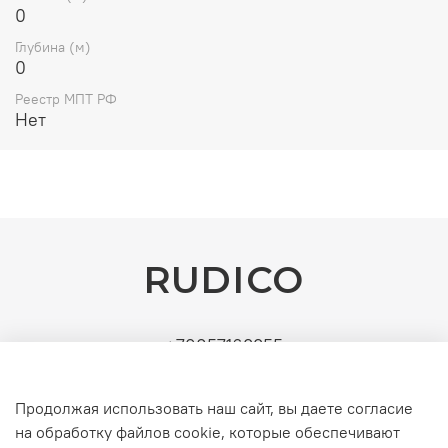
0
Глубина (м)
0
Реестр МПТ РФ
Нет
RUDICO
+79857163355
Поставщик: ИП Рудин Д.А. | ИНН: 771571630891 |
УСН (без НДС). Официальные b2b-поставки
Продолжая использовать наш сайт, вы даете согласие
серверного и инженерного оборудования
на обработку файлов cookie, которые обеспечивают