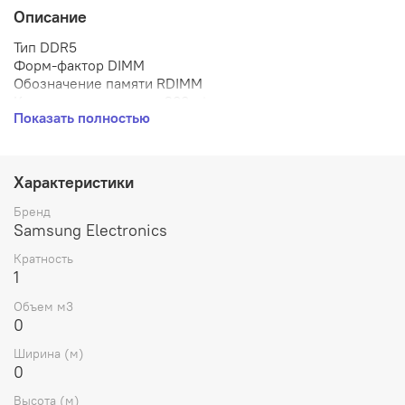
Описание
Тип DDR5
Форм-фактор DIMM
Обозначение памяти RDIMM
Количество контактов 288-pin
Показать полностью
Объем 64 ГБ
Частотная спецификация 6400
Показатель скорости PC5-51200
Код коррекции ошибок (ECC): поддерживается
Характеристики
Буферизация: registered
Напряжение 1.1 В
Бренд
Количество рангов (Ranks): dual rank
Samsung Electronics
Конфигурация 2Rx4
Кратность
1
Объем м3
0
Ширина (м)
0
Высота (м)