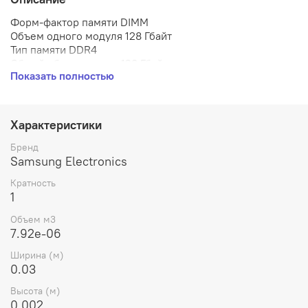
Форм-фактор памяти DIMM
Объем одного модуля 128 Гбайт
Тип памяти DDR4
Общий объем памяти 128 Гбайт
Показать полностью
Количество модулей в комплекте 1 шт.
Номинальное напряжение 1.20 В
Память с коррекцией ошибок Да
Небуферизированная память (UDIMM) Нет
Характеристики
Регистровая память (RDIMM) Да
Модуль со сниженной нагрузкой (LDRDIMM) Нет
Бренд
Samsung Electronics
Кратность
1
Объем м3
7.92e-06
Ширина (м)
0.03
Высота (м)
0.002