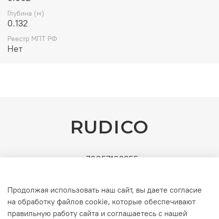
Глубина (м)
0.132
Реестр МПТ РФ
Нет
RUDICO
+79857163355
Поставщик: ИП Рудин Д.А. | ИНН: 771571630891 |
УСН (без НДС). Официальные b2b-поставки
Продолжая использовать наш сайт, вы даете согласие
серверного и инженерного оборудования
на обработку файлов cookie, которые обеспечивают
правильную работу сайта и соглашаетесь с нашей