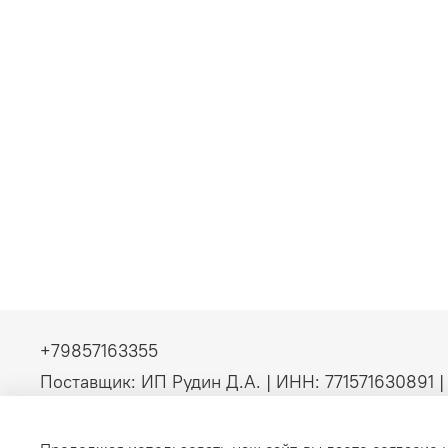
+79857163355
Поставщик: ИП Рудин Д.А. | ИНН: 771571630891 
(без НДС). Официальные b2b-поставки серверно
инженерного оборудования