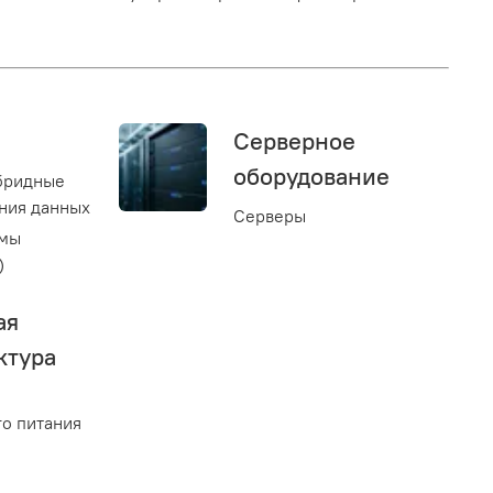
Серверное
оборудование
бридные
ния данных
Серверы
емы
)
ая
ктура
о питания