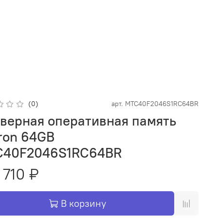
(0)
арт.
MTC40F2046S1RC64BR
верная оперативная память
ron 64GB
40F2046S1RC64BR
 710 ₽
В корзину