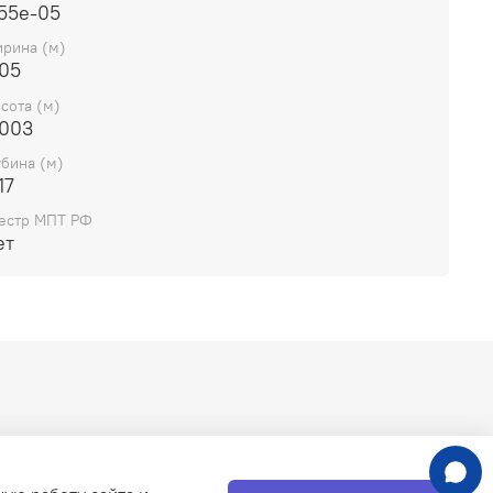
.55e-05
рина (м)
.05
сота (м)
.003
убина (м)
17
естр МПТ РФ
ет