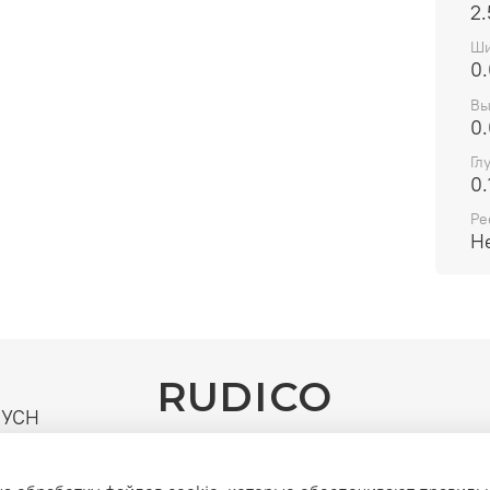
2
Ши
0
Вы
0
Гл
0.
Ре
Н
RUDICO
| УСН
го и