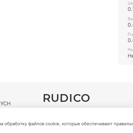
Ши
0.
Вы
0
Гл
0
Ре
Н
RUDICO
| УСН
го и
на обработку файлов cookie, которые обеспечивают правиль