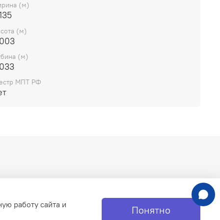
рина (м)
135
сота (м)
.003
убина (м)
.033
естр МПТ РФ
ет
ную работу сайта и
Понятно