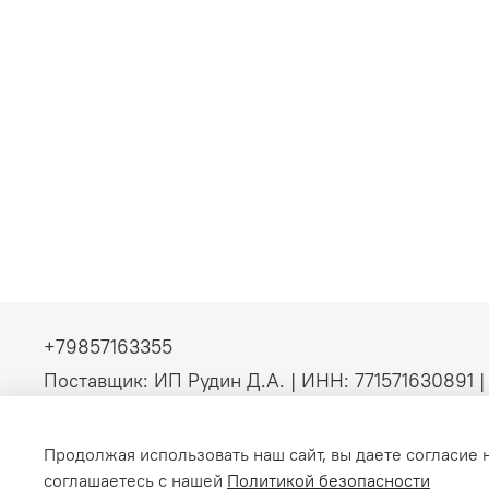
+79857163355
Поставщик: ИП Рудин Д.А. | ИНН: 771571630891 
(без НДС). Официальные b2b-поставки серверно
инженерного оборудования
Продолжая использовать наш сайт, вы даете согласие 
соглашаетесь с нашей
Политикой безопасности
Интернет-магазин создан на inSales