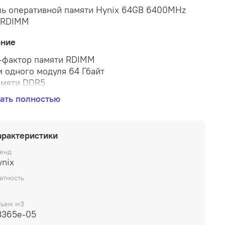
ь оперативной памяти Hynix 64GB 6400MHz
 RDIMM
ание
фактор памяти RDIMM
 одного модуля 64 Гбайт
амяти DDR5
 объем памяти 64 Гбайт
ать полностью
та 6400 МГц
ество модулей в комплекте 1 шт.
арактеристики
енд
ynix
атность
ъем м3
3365e-05