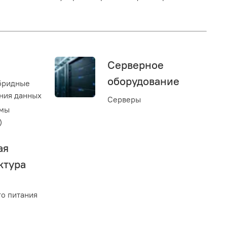
Серверное
оборудование
бридные
ния данных
Серверы
емы
)
ая
ктура
о питания