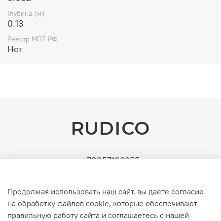
Глубина (м)
0.13
Реестр МПТ РФ
Нет
RUDICO
+79857163355
Поставщик: ИП Рудин Д.А. | ИНН: 771571630891 |
УСН (без НДС). Официальные b2b-поставки
Продолжая использовать наш сайт, вы даете согласие
серверного и инженерного оборудования
на обработку файлов cookie, которые обеспечивают
правильную работу сайта и соглашаетесь с нашей