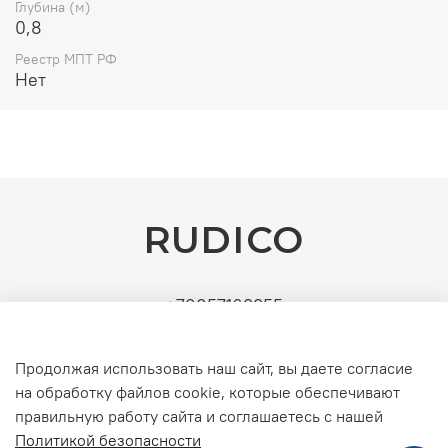
Сертификат 80 PLUS Titanium
Глубина (м)
Количество блоков питания 4
0,8
Гарантия 12 мес.
Реестр МПТ РФ
Нет
RUDICO
+79857163355
Поставщик: ИП Рудин Д.А. | ИНН: 771571630891 |
УСН (без НДС). Официальные b2b-поставки
Продолжая использовать наш сайт, вы даете согласие
серверного и инженерного оборудования
на обработку файлов cookie, которые обеспечивают
правильную работу сайта и соглашаетесь с нашей
Политикой безопасности
Интернет-магазин создан на inSales