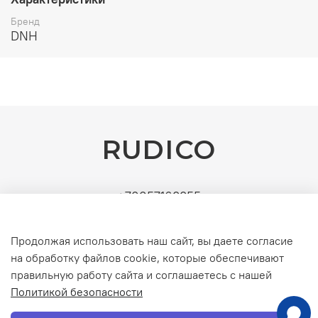
Бренд
DNH
RUDICO
+79857163355
Поставщик: ИП Рудин Д.А. | ИНН: 771571630891 |
УСН (без НДС). Официальные b2b-поставки
Продолжая использовать наш сайт, вы даете согласие
серверного и инженерного оборудования
на обработку файлов cookie, которые обеспечивают
правильную работу сайта и соглашаетесь с нашей
Политикой безопасности
Интернет-магазин создан на inSales