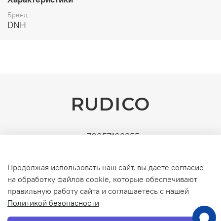
Бренд
DNH
RUDICO
+79857163355
Поставщик: ИП Рудин Д.А. | ИНН: 771571630891 |
УСН (без НДС). Официальные b2b-поставки
Продолжая использовать наш сайт, вы даете согласие
серверного и инженерного оборудования
на обработку файлов cookie, которые обеспечивают
правильную работу сайта и соглашаетесь с нашей
Политикой безопасности
Интернет-магазин создан на inSales