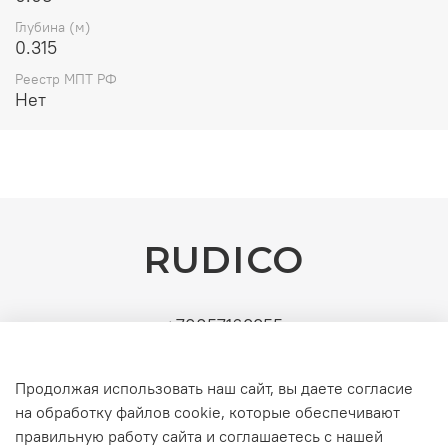
Глубина (м)
0.315
Реестр МПТ РФ
Нет
RUDICO
+79857163355
Поставщик: ИП Рудин Д.А. | ИНН: 771571630891 |
УСН (без НДС). Официальные b2b-поставки
Продолжая использовать наш сайт, вы даете согласие
серверного и инженерного оборудования
на обработку файлов cookie, которые обеспечивают
правильную работу сайта и соглашаетесь с нашей